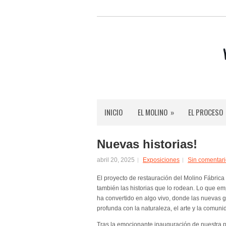
INICIO
EL MOLINO
»
EL PROCESO
Nuevas historias!
abril 20, 2025
Exposiciones
Sin comentar
El proyecto de restauración del Molino Fábric
también las historias que lo rodean. Lo que e
ha convertido en algo vivo, donde las nuevas 
profunda con la naturaleza, el arte y la comuni
Tras la emocionante inauguración de nuestra pr