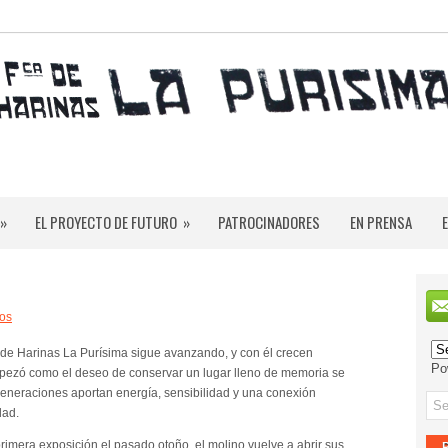
»
EL PROYECTO DE FUTURO
»
PATROCINADORES
EN PRENSA
ios
a de Harinas La Purísima sigue avanzando, y con él crecen
Po
mpezó como el deseo de conservar un lugar lleno de memoria se
generaciones aportan energía, sensibilidad y una conexión
dad.
imera exposición el pasado otoño, el molino vuelve a abrir sus