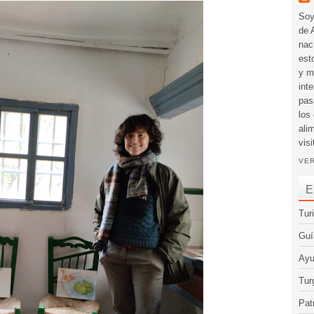
Soy
de 
nac
est
y m
int
pas
los
ali
visi
VER
E
Tur
Guí
Ayu
Tur
Pat