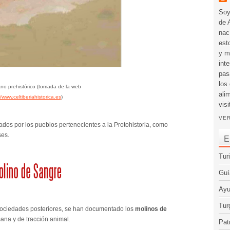
Soy
de 
nac
est
y m
int
pas
los
no prehistórico (tomada de la web
ali
//www.celtiberiahistorica.es
)
visi
VER
ados por los pueblos pertenecientes a la Protohistoria, como
ses.
E
Tur
Guí
Ayu
Tur
 sociedades posteriores, se han documentado los
molinos de
mana y de tracción animal.
Pat