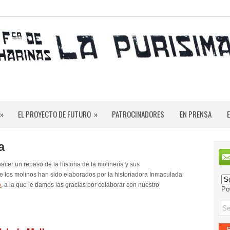
»
EL PROYECTO DE FUTURO
»
PATROCINADORES
EN PRENSA
a
er un repaso de la historia de la molinería y sus
 de los molinos han sido elaborados por la historiadora Inmaculada
o
, a la que le damos las gracias por colaborar con nuestro
Po