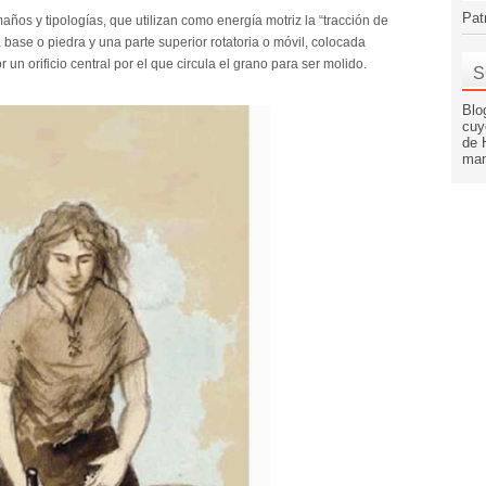
Pat
maños y tipologías, que utilizan como energía motriz la “tracción de
base o piedra y una parte superior rotatoria o móvil, colocada
 un orificio central por el que circula el grano para ser molido.
S
Blo
cuy
de 
man