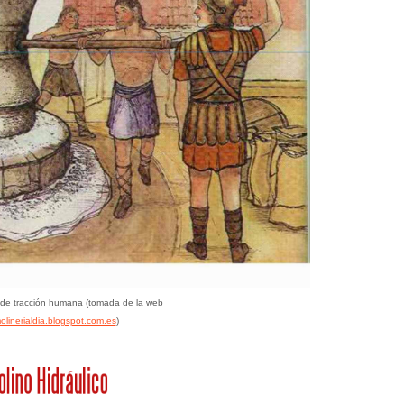
 de tracción humana (tomada de la web
molinerialdia.blogspot.com.es
)