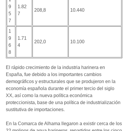
9
1.82
208,8
10.440
5
7
7
1
9
1.71
202,0
10.100
6
4
8
El rápido crecimiento de la industria harinera en
España, fue debido a los importantes cambios
demográficos y estructurales que se produjeron en la
economía española durante el primer tercio del siglo
XX, así como la nueva política económica
proteccionista, base de una política de industrialización
sustitutiva de importaciones.
En la Comarca de Alhama llegaron a existir cerca de los
22 molinos de agua harineros, repartidos entre los cinco