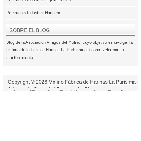
Patrimonio Industrial Harinero
SOBRE EL BLOG
Blog de la Asociación Amigos del Molino, cuyo objetivo es divulgar la
historia de la Fca. de Harinas La Purísima así como velar por su
mantenimiento.
Copyright ©
2026
Molino Fábrica de Harinas La Purísima -
Alhama de Granada
| Powered by
Blogger
Design by
FThemes
| Blogger Theme by
Lasantha
-
Premium Blogger Themes
Project Portfolio Management