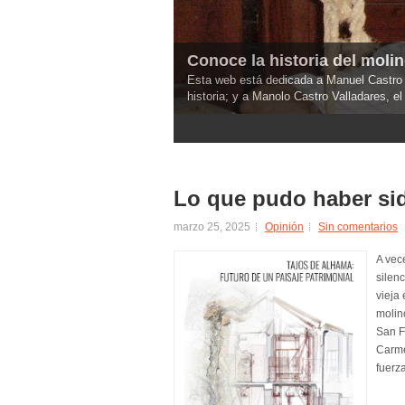
Conoce la historia del moli
Esta web está dedicada a Manuel Castro M
historia; y a Manolo Castro Valladares, el 
1
2
3
4
5
Lo que pudo haber sido
marzo 25, 2025
Opinión
Sin comentarios
A vec
silen
vieja
molin
San F
Carme
fuerz