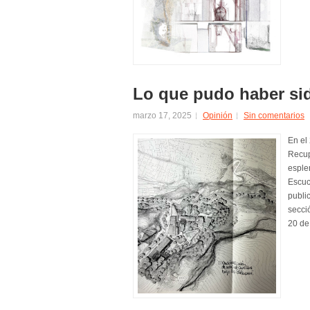
Lo que pudo haber sid
marzo 17, 2025
Opinión
Sin comentarios
En el
Recup
esple
Escuc
publi
secci
20 de 