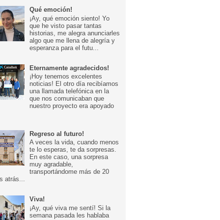
Qué emoción!
¡Ay, qué emoción siento! Yo
que he visto pasar tantas
historias, me alegra anunciarles
algo que me llena de alegría y
esperanza para el futu...
Eternamente agradecidos!
¡Hoy tenemos excelentes
noticias! El otro día recibíamos
una llamada telefónica en la
que nos comunicaban que
nuestro proyecto era apoyado
Regreso al futuro!
A veces la vida, cuando menos
te lo esperas, te da sorpresas.
En este caso, una sorpresa
muy agradable,
transportándome más de 20
s atrás...
Viva!
¡Ay, qué viva me sentí! Si la
semana pasada les hablaba