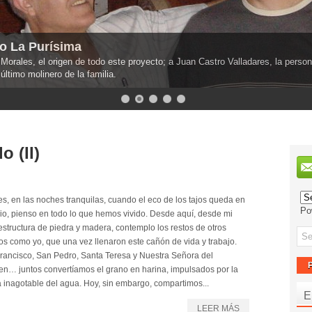
no La Purísima
orales, el origen de todo este proyecto; a Juan Castro Valladares, la pers
último molinero de la familia.
 (II)
es, en las noches tranquilas, cuando el eco de los tajos queda en
Po
cio, pienso en todo lo que hemos vivido. Desde aquí, desde mi
 estructura de piedra y madera, contemplo los restos de otros
os como yo, que una vez llenaron este cañón de vida y trabajo.
rancisco, San Pedro, Santa Teresa y Nuestra Señora del
n… juntos convertíamos el grano en harina, impulsados por la
a inagotable del agua. Hoy, sin embargo, compartimos...
E
LEER MÁS