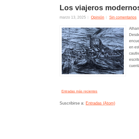
Los viajeros moderno
marzo 13, 2025
Opinión
Sin comentarios
Alham
Desde
encue
en es
cauti
escri
cuent
Entradas más recientes
Suscribirse a:
Entradas (Atom)