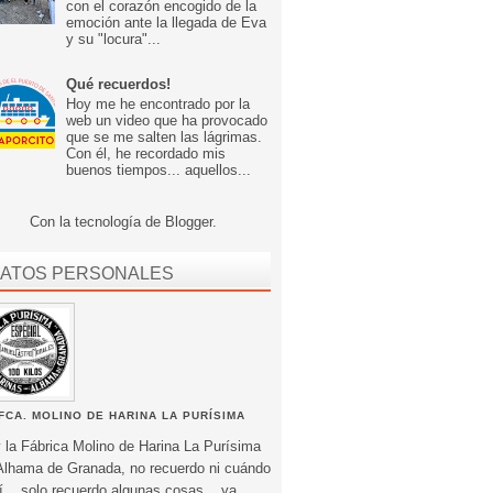
con el corazón encogido de la
emoción ante la llegada de Eva
y su "locura"...
Qué recuerdos!
Hoy me he encontrado por la
web un video que ha provocado
que se me salten las lágrimas.
Con él, he recordado mis
buenos tiempos... aquellos...
Con la tecnología de
Blogger
.
ATOS PERSONALES
FCA. MOLINO DE HARINA LA PURÍSIMA
 la Fábrica Molino de Harina La Purísima
Alhama de Granada, no recuerdo ni cuándo
í... solo recuerdo algunas cosas... ya