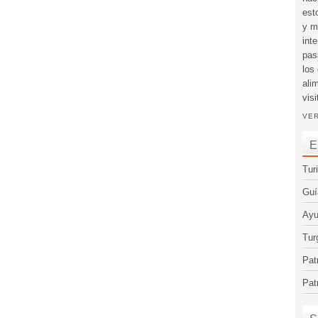
est
y m
int
pas
los
ali
visi
VER
E
Tur
Guí
Ayu
Tur
Pat
Pat