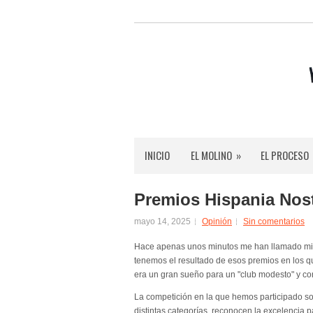
INICIO
EL MOLINO
»
EL PROCESO
Premios Hispania Nost
mayo 14, 2025
Opinión
Sin comentarios
Hace apenas unos minutos me han llamado mis
tenemos el resultado de esos premios en los 
era un gran sueño para un "club modesto" y co
La competición en la que hemos participado s
distintas categorías, reconocen la excelencia p