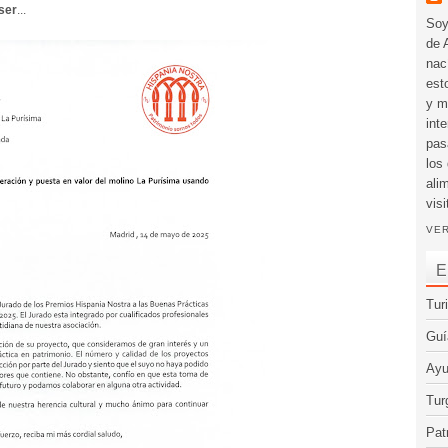
ser
...
Soy
de 
nac
est
y m
int
pas
los
ali
visi
VER
E
Tur
Guí
Ayu
Tur
Pat