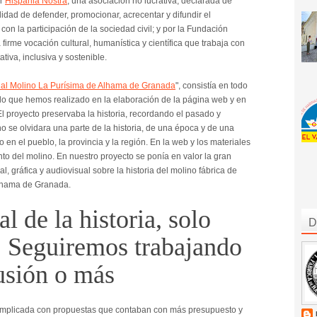
or
Hispania Nostra
, una asociación no lucrativa, declarada de
alidad de defender, promocionar, acrecentar y difundir el
con la participación de la sociedad civil; y por la Fundación
firme vocación cultural, humanística y científica que trabaja con
tiva, inclusiva y sostenible.
 al Molino La Purísima de Alhama de Granada
", consistía en todo
llo que hemos realizado en la elaboración de la página web y en
El proyecto preservaba la historia, recordando el pasado y
no se olvidara una parte de la historia, de una época y de una
o en el pueblo, la provincia y la región. En la web y los materiales
nto del molino. En nuestro proyecto se ponía en valor la gran
, gráfica y audiovisual sobre la historia del molino fábrica de
Alhama de Granada.
al de la historia, solo
D
. Seguiremos trabajando
usión o más
omplicada con propuestas que contaban con más presupuesto y