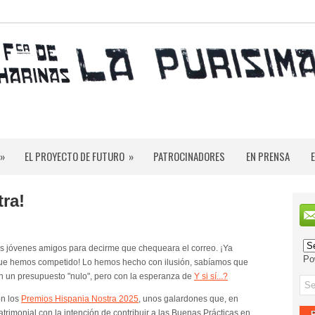
»
EL PROYECTO DE FUTURO
»
PATROCINADORES
EN PRENSA
ra!
 jóvenes amigos para decirme que chequeara el correo. ¡Ya
Po
que hemos competido! Lo hemos hecho con ilusión, sabíamos que
n un presupuesto "nulo", pero con la esperanza de
Y si sí...?
on los
Premios Hispania Nostra 2025
, unos galardones que, en
atrimonial con la intención de contribuir a las Buenas Prácticas en