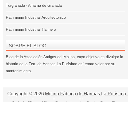
Turgranada - Alhama de Granada
Patrimonio Industrial Arquitectónico
Patrimonio Industrial Harinero
SOBRE EL BLOG
Blog de la Asociación Amigos del Molino, cuyo objetivo es divulgar la
historia de la Fca. de Harinas La Purísima así como velar por su
mantenimiento.
Copyright ©
2026
Molino Fábrica de Harinas La Purísima -
Alhama de Granada
| Powered by
Blogger
Design by
FThemes
| Blogger Theme by
Lasantha
-
Premium Blogger Themes
Project Portfolio Management