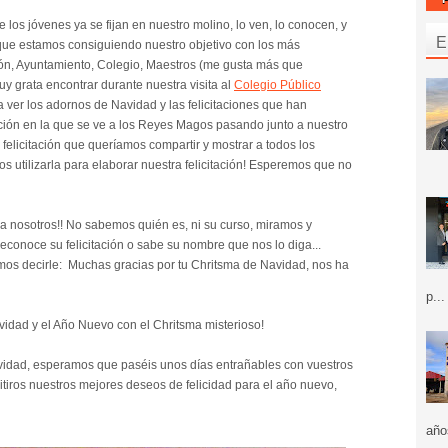
los jóvenes ya se fijan en nuestro molino, lo ven, lo conocen, y
E
 que estamos consiguiendo nuestro objetivo con los más
ión, Ayuntamiento, Colegio, Maestros (me gusta más que
uy grata encontrar durante nuestra visita al
Colegio Público
ver los adornos de Navidad y las felicitaciones que han
ación en la que se ve a los Reyes Magos pasando junto a nuestro
felicitación que queríamos compartir y mostrar a todos los
 utilizarla para elaborar nuestra felicitación! Esperemos que no
para nosotros!! No sabemos quién es, ni su curso, miramos y
econoce su felicitación o sabe su nombre que nos lo diga...
emos decirle: Muchas gracias por tu Chritsma de Navidad, nos ha
p...
vidad y el Año Nuevo con el Chritsma misterioso!
vidad, esperamos que paséis unos días entrañables con vuestros
tiros nuestros mejores deseos de felicidad para el año nuevo,
año