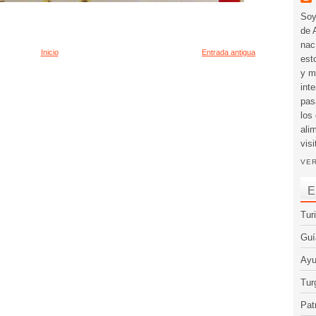
Soy
de 
nac
Inicio
Entrada antigua
est
y m
int
pas
los
ali
visi
VER
E
Tur
Guí
Ayu
Tur
Pat