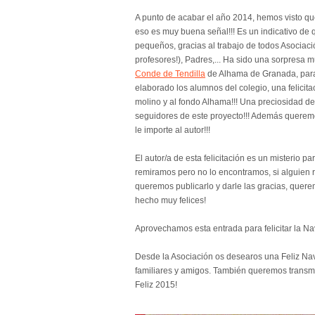
A punto de acabar el año 2014, hemos visto que 
eso es muy buena señal!!! Es un indicativo de
pequeños, gracias al trabajo de todos Asociac
profesores!), Padres,... Ha sido una sorpresa m
Conde de Tendilla
de Alhama de Granada, para 
elaborado los alumnos del colegio, una felicit
molino y al fondo Alhama!!! Una preciosidad de 
seguidores de este proyecto!!! Además queremos
le importe al autor!!!
El autor/a de esta felicitación es un misterio 
remiramos pero no lo encontramos, si alguien r
queremos publicarlo y darle las gracias, quer
hecho muy felices!
Aprovechamos esta entrada para felicitar la Na
Desde la Asociación os desearos una Feliz Na
familiares y amigos. También queremos transmi
Feliz 2015!