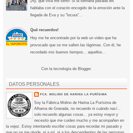
¡Ay, qué viva me sentí! Si la semana pasada les
hablaba con el corazón encogido de la emoción ante la
llegada de Eva y su "locura"...
Qué recuerdos!
Hoy me he encontrado por la web un video que ha
provocado que se me salten las lágrimas. Con él, he
recordado mis buenos tiempos... aquellos...
Con la tecnología de
Blogger
.
DATOS PERSONALES
FCA. MOLINO DE HARINA LA PURÍSIMA
Soy la Fábrica Molino de Harina La Purísima de
Alhama de Granada, no recuerdo ni cuándo nací...
solo recuerdo algunas cosas... ya estoy mayor y
necesito que me cuiden mucho y me acompañen en
la vejez. Estoy intentando escribir cosas para recordar mi pasado y
que no se me olvide, ni a mí, ni a los descendientes de las personas