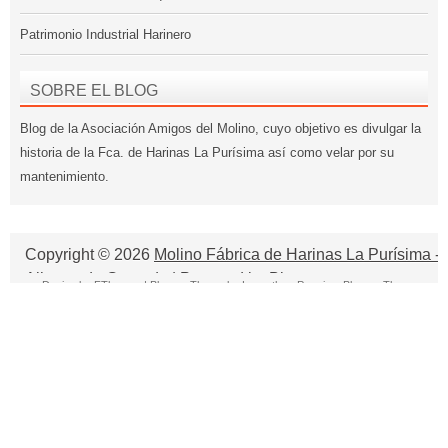
Patrimonio Industrial Harinero
SOBRE EL BLOG
Blog de la Asociación Amigos del Molino, cuyo objetivo es divulgar la
historia de la Fca. de Harinas La Purísima así como velar por su
mantenimiento.
Copyright ©
2026
Molino Fábrica de Harinas La Purísima -
Alhama de Granada
| Powered by
Blogger
Design by
FThemes
| Blogger Theme by
Lasantha
-
Premium Blogger Themes
Project Portfolio Management