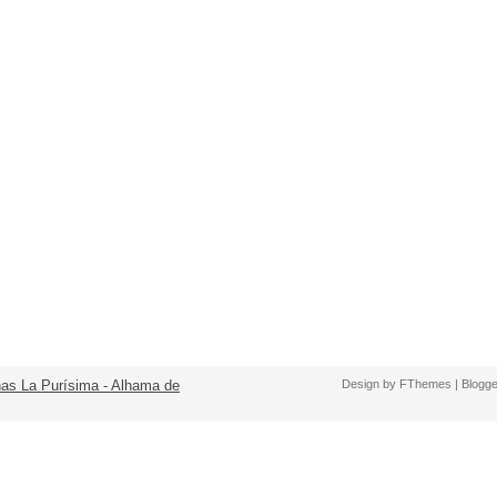
nas La Purísima - Alhama de
Design by
FThemes
| Blogg