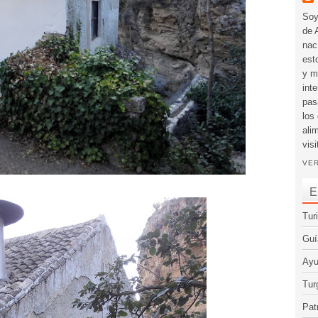
Soy
de 
nac
est
y m
int
pas
los
ali
visi
VER
E
Tur
Guí
Ayu
Tur
Pat