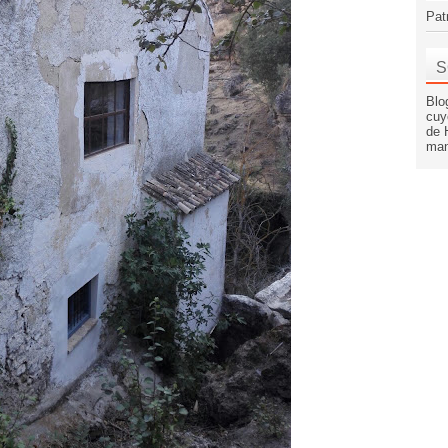
Pat
S
Blo
cuy
de 
man